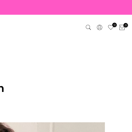
0
0
n