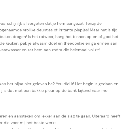
rschijnlijk al vergeten dat je hem aangezet. Tenzij de
aamde vrolijke deuntjes of irritante piepjes! Maar het is tijd
 buiten drogen! Is het rotweer, hang het binnen op en of gooi het
n de keuken, pak je afwasmiddel en theedoekie en ga ermee aan
 vaatwasser en zet hem aan zodra die helemaal vol zit!
kan het bijna niet geloven he? You did it! Het begin is gedaan en
 mij is dat met een bakkie pleur op de bank kijkend naar me
veren en aansteken om lekker aan de slag te gaan. Uiteraard heeft
r die voor mij het beste werkt.