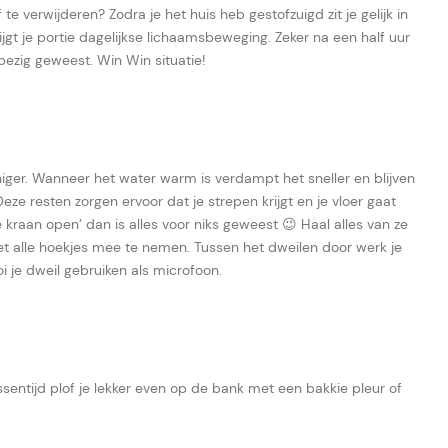
 te verwijderen? Zodra je het huis heb gestofzuigd zit je gelijk in
ijgt je portie dagelijkse lichaamsbeweging. Zeker na een half uur
bezig geweest. Win Win situatie!
ger. Wanneer het water warm is verdampt het sneller en blijven
ze resten zorgen ervoor dat je strepen krijgt en je vloer gaat
raan open’ dan is alles voor niks geweest 😉 Haal alles van ze
et alle hoekjes mee te nemen. Tussen het dweilen door werk je
i je dweil gebruiken als microfoon.
ssentijd plof je lekker even op de bank met een bakkie pleur of