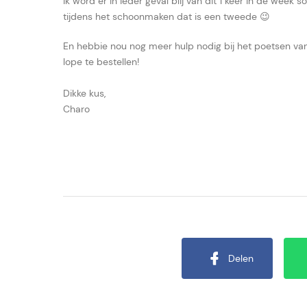
Ik word er in ieder geval blij van dit 1 keer in de week
tijdens het schoonmaken dat is een tweede 😉
En hebbie nou nog meer hulp nodig bij het poetsen van j
lope te bestellen!
Dikke kus,
Charo
Delen