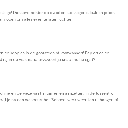
’s go! Dansend achter de dweil en stofzuiger is leuk en je ken
aam open om alles even te laten luchten!
en en koppies in de gootsteen of vaatwassert! Papiertjes en
eding in de wasmand enzovoort je snap me he sgat?
achine en de vieze vaat inruimen en aanzetten. In de tussentijd
terwijl je na een wasbeurt het ‘Schone’ werk weer ken uithangen of