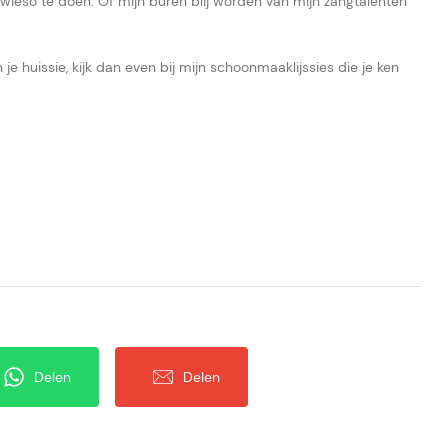
 sowieso te doen. Of mijn buren blij worden van mijn zangtalenten
e huissie, kijk dan even bij mijn schoonmaaklijssies die je ken
Delen
Delen