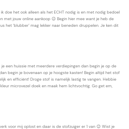
 ik doe het ook alleen als het ECHT nodig is en met nodig bedoel
men met jouw online aankoop 😉 Begin hier mee want je heb de
us het ‘blubber’ mag lekker naar beneden druppelen. Je ken dit
je een huissie met meerdere verdiepingen dan begin je op de
an begin je bovenaan op je hoogste kasten! Begin altijd het stof
jk en efficiënt! Droge stof is namelijk lastig te vangen. Hebbie
e kleur microvezel doek en maak hem lichtvochtig. Go get em,
erk voor mij oplost en daar is de stofzuiger er 1 van 😉 Wist je