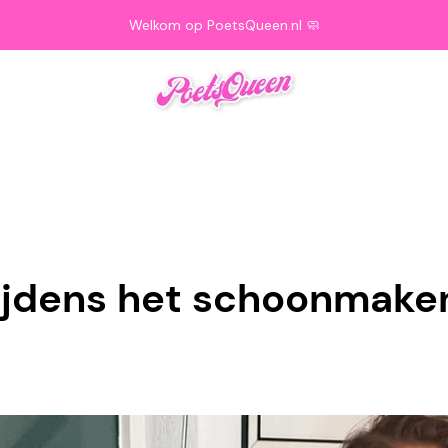
Welkom op PoetsQueen.nl 🧼
tijdens het schoonmake